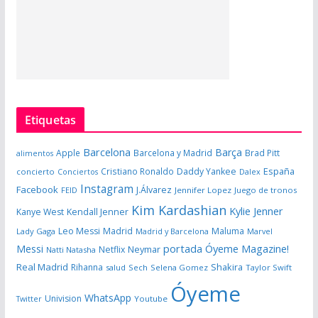
Etiquetas
Barcelona
Barça
Apple
Barcelona y Madrid
Brad Pitt
alimentos
España
Cristiano Ronaldo
Daddy Yankee
concierto
Dalex
Conciertos
Instagram
Facebook
J.Álvarez
FEID
Jennifer Lopez
Juego de tronos
Kim Kardashian
Kylie Jenner
Kanye West
Kendall Jenner
Leo Messi
Madrid
Maluma
Lady Gaga
Madrid y Barcelona
Marvel
portada Óyeme Magazine!
Messi
Neymar
Netflix
Natti Natasha
Real Madrid
Shakira
Rihanna
salud
Sech
Selena Gomez
Taylor Swift
Óyeme
WhatsApp
Univision
Twitter
Youtube