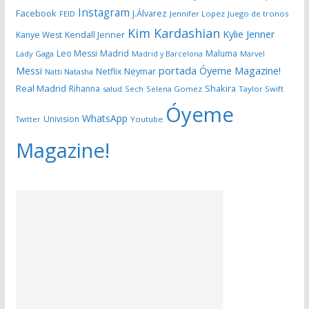
Instagram
Facebook
J.Álvarez
FEID
Jennifer Lopez
Juego de tronos
Kim Kardashian
Kylie Jenner
Kanye West
Kendall Jenner
Leo Messi
Madrid
Maluma
Lady Gaga
Madrid y Barcelona
Marvel
portada Óyeme Magazine!
Messi
Neymar
Netflix
Natti Natasha
Real Madrid
Shakira
Rihanna
salud
Sech
Selena Gomez
Taylor Swift
Óyeme
WhatsApp
Univision
Twitter
Youtube
Magazine!