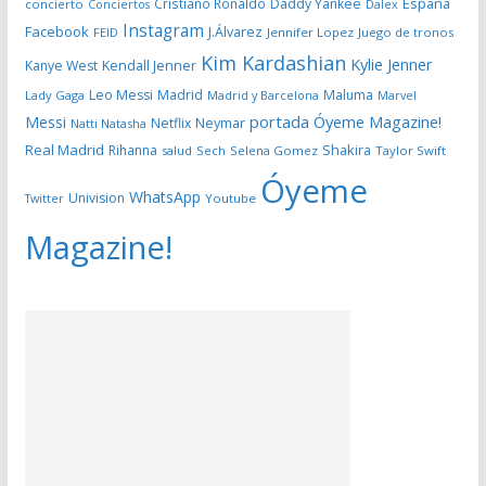
España
Cristiano Ronaldo
Daddy Yankee
concierto
Dalex
Conciertos
Instagram
Facebook
J.Álvarez
FEID
Jennifer Lopez
Juego de tronos
Kim Kardashian
Kylie Jenner
Kanye West
Kendall Jenner
Leo Messi
Madrid
Maluma
Lady Gaga
Madrid y Barcelona
Marvel
portada Óyeme Magazine!
Messi
Neymar
Netflix
Natti Natasha
Real Madrid
Shakira
Rihanna
salud
Sech
Selena Gomez
Taylor Swift
Óyeme
WhatsApp
Univision
Twitter
Youtube
Magazine!