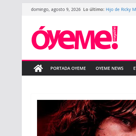
Saltar
Lo último:
Hijo de Ricky 
domingo, agosto 9, 2026
al
padre
LeBron James d
contenido
la nueva tempo
LUNAY presenta
Courtz
Boza reinterpre
“BOZA ACÚSTI
SAHIR MONTOYA
colaboración 
PORTADA OYEME
OYEME NEWS
E