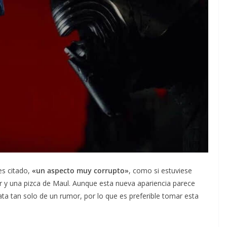
es citado,
«un aspecto muy corrupto»
, como si estuviese
r y una pizca de Maul. Aunque esta nueva apariencia parece
ata tan solo de un rumor, por lo que es preferible tomar esta