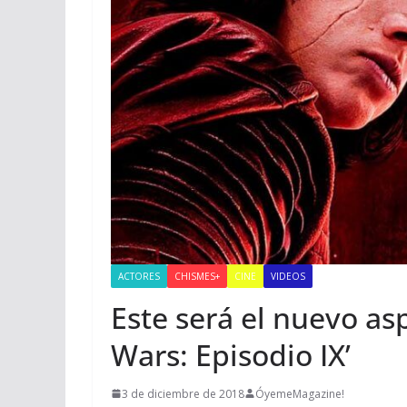
ACTORES
CHISMES+
CINE
VIDEOS
Este será el nuevo as
Wars: Episodio IX’
3 de diciembre de 2018
ÓyemeMagazine!