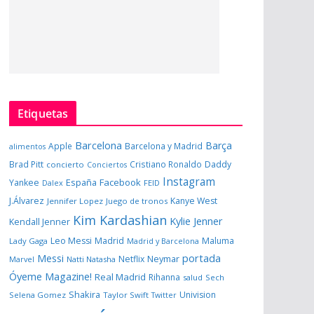
Etiquetas
Barcelona
Barça
Apple
Barcelona y Madrid
alimentos
Brad Pitt
Cristiano Ronaldo
Daddy
concierto
Conciertos
Instagram
España
Facebook
Yankee
Dalex
FEID
J.Álvarez
Kanye West
Jennifer Lopez
Juego de tronos
Kim Kardashian
Kylie Jenner
Kendall Jenner
Leo Messi
Madrid
Maluma
Lady Gaga
Madrid y Barcelona
portada
Messi
Neymar
Netflix
Marvel
Natti Natasha
Óyeme Magazine!
Real Madrid
Rihanna
salud
Sech
Shakira
Univision
Selena Gomez
Taylor Swift
Twitter