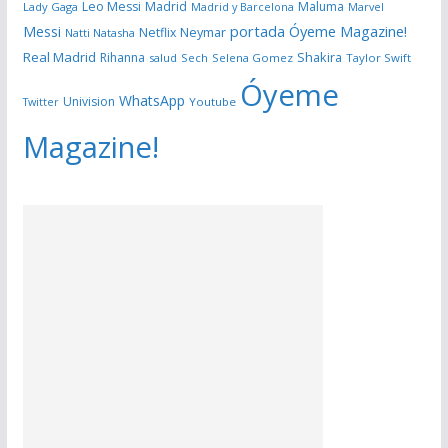
Leo Messi
Madrid
Maluma
Lady Gaga
Madrid y Barcelona
Marvel
portada Óyeme Magazine!
Messi
Neymar
Netflix
Natti Natasha
Real Madrid
Shakira
Rihanna
salud
Sech
Selena Gomez
Taylor Swift
Óyeme
WhatsApp
Univision
Twitter
Youtube
Magazine!