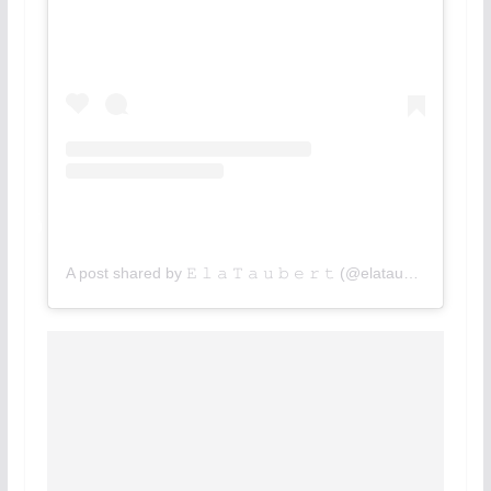
A post shared by 𝙴 𝚕 𝚊 𝚃 𝚊 𝚞 𝚋 𝚎 𝚛 𝚝 (@elataubert)