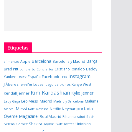
Etiquetas
Barcelona
Barça
Apple
Barcelona y Madrid
alimentos
Brad Pitt
Cristiano Ronaldo
Daddy
concierto
Conciertos
Instagram
España
Facebook
Yankee
Dalex
FEID
J.Álvarez
Kanye West
Jennifer Lopez
Juego de tronos
Kim Kardashian
Kylie Jenner
Kendall Jenner
Leo Messi
Madrid
Maluma
Lady Gaga
Madrid y Barcelona
portada
Messi
Neymar
Netflix
Marvel
Natti Natasha
Óyeme Magazine!
Real Madrid
Rihanna
salud
Sech
Shakira
Univision
Selena Gomez
Taylor Swift
Twitter