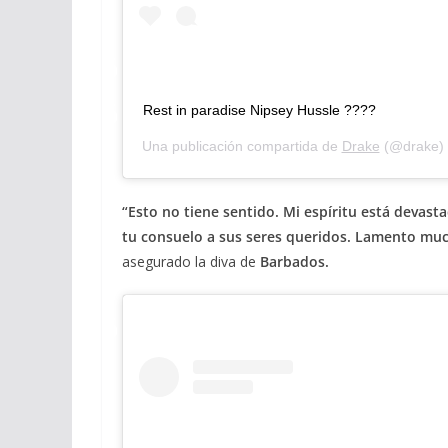
Rest in paradise Nipsey Hussle ????
Una publicación compartida de
Drake
(@drake) 
“Esto no tiene sentido. Mi espíritu está devast
tu consuelo a sus seres queridos. Lamento muc
asegurado la diva de
Barbados.