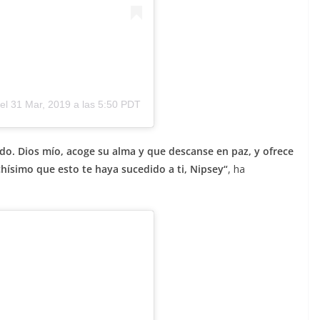
el
31 Mar, 2019 a las 5:50 PDT
ado. Dios mío, acoge su alma y que descanse en paz, y ofrece
hísimo que esto te haya sucedido a ti, Nipsey“
, ha