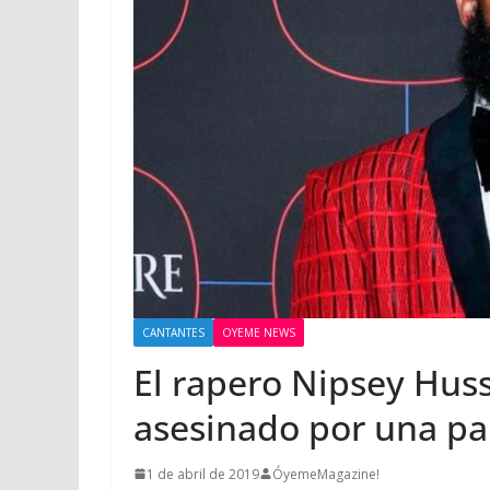
CANTANTES
OYEME NEWS
El rapero Nipsey Huss
asesinado por una pan
1 de abril de 2019
ÓyemeMagazine!