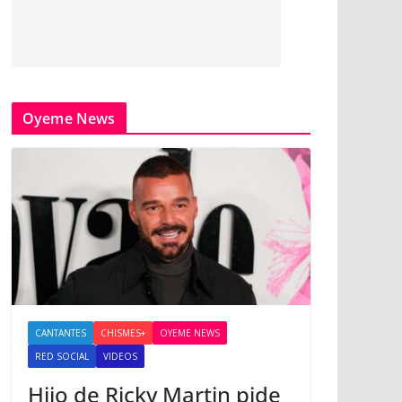
Oyeme News
CANTANTES
CHISMES+
OYEME NEWS
RED SOCIAL
VIDEOS
Hijo de Ricky Martin pide