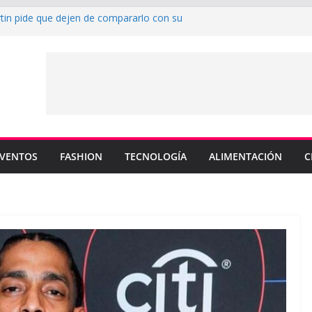
rtin pide que dejen de compararlo con su
enderá los colores de Philadelphia 76ers en
ada de la NBA
u nuevo sencillo “MI BB” junto a Omar
a cinco canciones clave de su catálogo en
OS”
y MEMO PIÑA presentan explosiva
 “CUENTA”
VENTOS
FASHION
TECNOLOGÍA
ALIMENTACIÓN
C