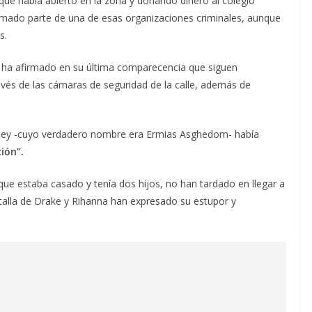
que había abierto en la zona y donando dinero al colegio
ormado parte de una de esas organizaciones criminales, aunque
s.
a ha afirmado en su última comparecencia que siguen
avés de las cámaras de seguridad de la calle, además de
.
psey -cuyo verdadero nombre era Ermias Asghedom- había
ión”.
ue estaba casado y tenía dos hijos, no han tardado en llegar a
a talla de Drake y Rihanna han expresado su estupor y