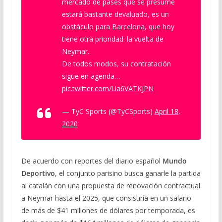
mercado de pases que se presume
estará bastante devaluado, es un
obstáculo para Barcelona, que hoy
tiene otra prioridad: la vuelta de
Neymar.
De todos modos, su contratación
sigue en agenda…
pic.twitter.com/Ua6VATKJPN
— TyC Sports (@TyCSports)
April 18,
2020
De acuerdo con reportes del diario español
Mundo
Deportivo
, el conjunto parisino busca ganarle la partida
al catalán con una propuesta de renovación contractual
a Neymar hasta el 2025, que consistiría en un salario
de más de $41 millones de dólares por temporada, es