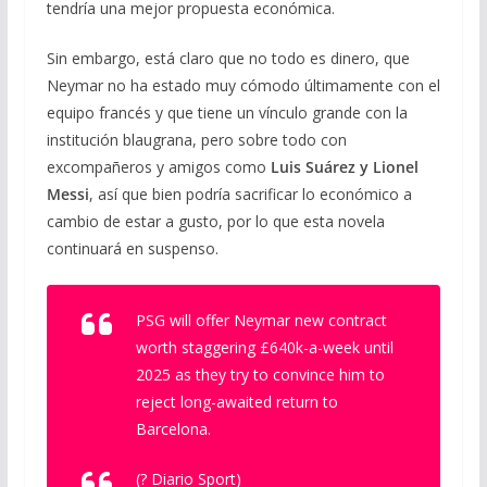
tendría una mejor propuesta económica.
Sin embargo, está claro que no todo es dinero, que
Neymar no ha estado muy cómodo últimamente con el
equipo francés y que tiene un vínculo grande con la
institución blaugrana, pero sobre todo con
excompañeros y amigos como
Luis Suárez y Lionel
Messi
, así que bien podría sacrificar lo económico a
cambio de estar a gusto, por lo que esta novela
continuará en suspenso.
PSG will offer Neymar new contract
worth staggering £640k-a-week until
2025 as they try to convince him to
reject long-awaited return to
Barcelona.
(? Diario Sport)