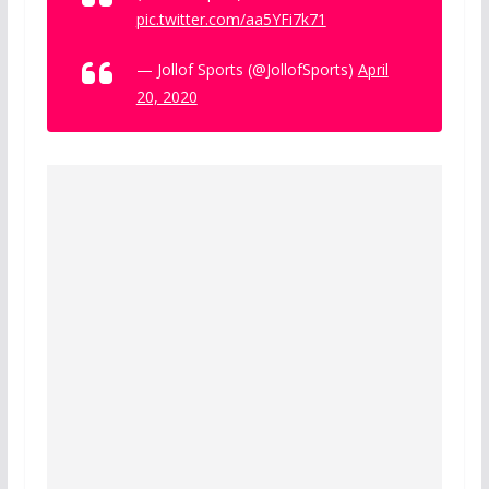
pic.twitter.com/aa5YFi7k71
— Jollof Sports (@JollofSports)
April
20, 2020