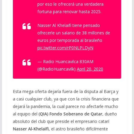
por eso le ofrecerá una verdadera
fortuna para renovar hasta 2025.
Nasser Al Khelaifi tiene pensado
ofrecerle un salario de 38 millones de
euros por temporada al brasileño
pic.twitter.com/rP0NLPLDyN
— Radio Huancavilca 830AM
(@RadioHuancavilk)
April 20, 2020
Esta mega oferta dejaría fuera de la disputa al Barça y
a casi cualquier club, ya que con la crisis financiera que
dejará la pandemia, la cual parece no afectarle mucho
al equipo del
(QIA)
Fondo Soberano de Qatar,
dueño
absoluto del club que preside el empresario catarí
Nasser Al-Khelaïfi,
el astro brasileño difícilmente