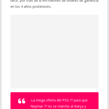
decir, por más de $164 millones de dólares de ganancia
en los 4 años posteriores.
.La mega oferta del PSG ?? para que
Neymar ?? no se marche al Barça y