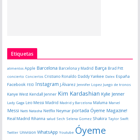
Etiquetas
Barcelona
Barça
Apple
Barcelona y Madrid
Brad Pitt
alimentos
España
Cristiano Ronaldo
Daddy Yankee
concierto
Dalex
Conciertos
Instagram
Facebook
J.Álvarez
FEID
Jennifer Lopez
Juego de tronos
Kim Kardashian
Kylie Jenner
Kanye West
Kendall Jenner
Leo Messi
Madrid
Maluma
Lady Gaga
Madrid y Barcelona
Marvel
portada Óyeme Magazine!
Messi
Neymar
Netflix
Natti Natasha
Real Madrid
Shakira
Rihanna
salud
Sech
Selena Gomez
Taylor Swift
Óyeme
WhatsApp
Univision
Twitter
Youtube