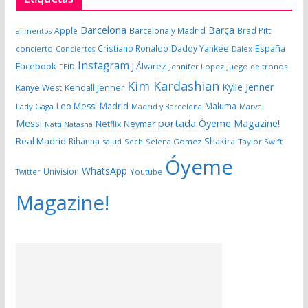
Barcelona
Barça
Apple
Barcelona y Madrid
Brad Pitt
alimentos
España
Cristiano Ronaldo
Daddy Yankee
concierto
Dalex
Conciertos
Instagram
Facebook
J.Álvarez
FEID
Jennifer Lopez
Juego de tronos
Kim Kardashian
Kylie Jenner
Kanye West
Kendall Jenner
Leo Messi
Madrid
Maluma
Lady Gaga
Madrid y Barcelona
Marvel
portada Óyeme Magazine!
Messi
Neymar
Netflix
Natti Natasha
Real Madrid
Shakira
Rihanna
salud
Sech
Selena Gomez
Taylor Swift
Óyeme
WhatsApp
Univision
Twitter
Youtube
Magazine!