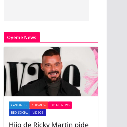
Oyeme News
CANTANTES
CHISMES+
OYEME NEWS
RED SOCIAL
VIDEOS
Hijo de Ricky Martin pide