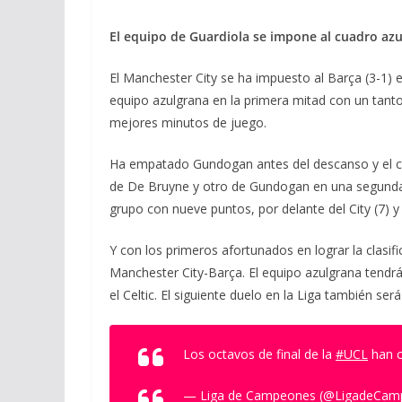
El equipo de Guardiola se impone al cuadro az
El Manchester City se ha impuesto al Barça (3-1) 
equipo azulgrana en la primera mitad con un tanto
mejores minutos de juego.
Ha empatado Gundogan antes del descanso y el con
de De Bruyne y otro de Gundogan en una segunda pa
grupo con nueve puntos, por delante del City (7) y 
Y con los primeros afortunados en lograr la clasif
Manchester City-Barça. El equipo azulgrana tendr
el Celtic. El siguiente duelo en la Liga también ser
Los octavos de final de la
#UCL
han 
— Liga de Campeones (@LigadeCam