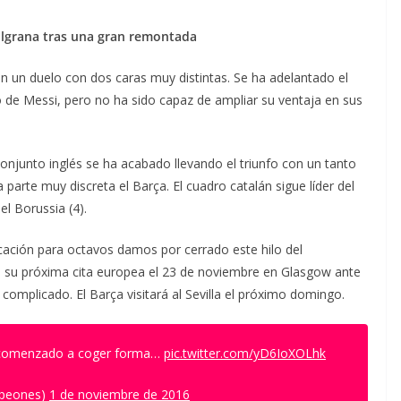
ulgrana tras una gran remontada
en un duelo con dos caras muy distintas. Se ha adelantado el
 de Messi, pero no ha sido capaz de ampliar su ventaja en sus
junto inglés se ha acabado llevando el triunfo con un tanto
rte muy discreta el Barça. El cuadro catalán sigue líder del
el Borussia (4).
icación para octavos damos por cerrado este hilo del
á su próxima cita europea el 23 de noviembre en Glasgow ante
á complicado. El Barça visitará al Sevilla el próximo domingo.
comenzado a coger forma…
pic.twitter.com/yD6IoXOLhk
peones)
1 de noviembre de 2016