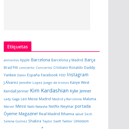
Etiquetas
Barcelona
Barça
Apple
Barcelona y Madrid
alimentos
Brad Pitt
Cristiano Ronaldo
Daddy
concierto
Conciertos
Instagram
España
Facebook
Yankee
Dalex
FEID
J.Álvarez
Kanye West
Jennifer Lopez
Juego de tronos
Kim Kardashian
Kylie Jenner
Kendall Jenner
Leo Messi
Madrid
Maluma
Lady Gaga
Madrid y Barcelona
portada
Messi
Neymar
Netflix
Marvel
Natti Natasha
Óyeme Magazine!
Real Madrid
Rihanna
salud
Sech
Shakira
Univision
Selena Gomez
Taylor Swift
Twitter