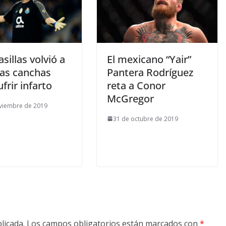
asillas volvió a
El mexicano “Yair”
las canchas
‪Pantera Rodríguez
ufrir infarto
reta a Conor
McGregor
viembre de 2019
31 de octubre de 2019
licada.
Los campos obligatorios están marcados con
*