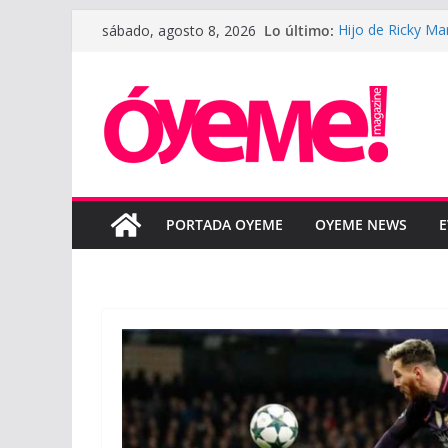
Saltar
Lo último:
Hijo de Ricky Ma
sábado, agosto 8, 2026
al
padre
LeBron James def
contenido
la nueva tempor
LUNAY presenta 
Courtz
Boza reinterpret
“BOZA ACÚSTIC
SAHIR MONTOYA 
colaboración en
PORTADA OYEME
OYEME NEWS
E