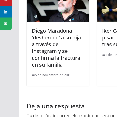
Diego Maradona
Iker C
‘desheredó’ a su hija
pisar 
a través de
tras s
Instagram y se
4 de no
confirma la fractura
en su familia
5 de noviembre de 2019
Deja una respuesta
Tu dirección de correo electrónico no será pub