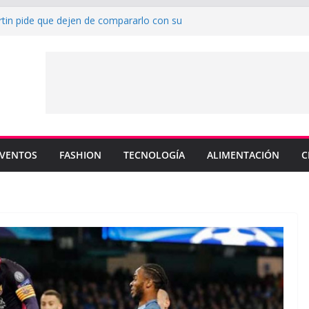
rtin pide que dejen de compararlo con su
enderá los colores de Philadelphia 76ers en
ada de la NBA
su nuevo sencillo “MI BB” junto a Omar
a cinco canciones clave de su catálogo en
OS”
y MEMO PIÑA presentan explosiva
 “CUENTA”
VENTOS
FASHION
TECNOLOGÍA
ALIMENTACIÓN
C