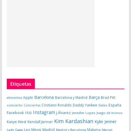
Etiquetas
Barcelona
Barça
Apple
Barcelona y Madrid
Brad Pitt
alimentos
España
Cristiano Ronaldo
Daddy Yankee
concierto
Dalex
Conciertos
Instagram
Facebook
J.Álvarez
FEID
Jennifer Lopez
Juego de tronos
Kim Kardashian
Kylie Jenner
Kanye West
Kendall Jenner
Leo Messi
Madrid
Maluma
Lady Gaga
Madrid y Barcelona
Marvel