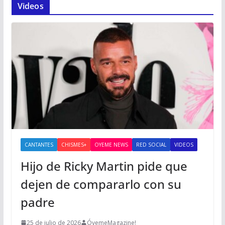
Videos
CANTANTES
CHISMES+
OYEME NEWS
RED SOCIAL
VIDEOS
Hijo de Ricky Martin pide que
dejen de compararlo con su
padre
25 de julio de 2026
ÓyemeMagazine!