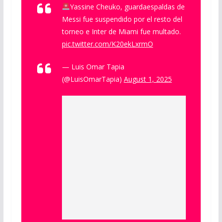
Yassine Cheuko, guardaespaldas de
Messi fue suspendido por el resto del
torneo e Inter de Miami fue multado.
pic.twitter.com/K20ekLxrmO
— Luis Omar Tapia
(@LuisOmarTapia)
August 1, 2025