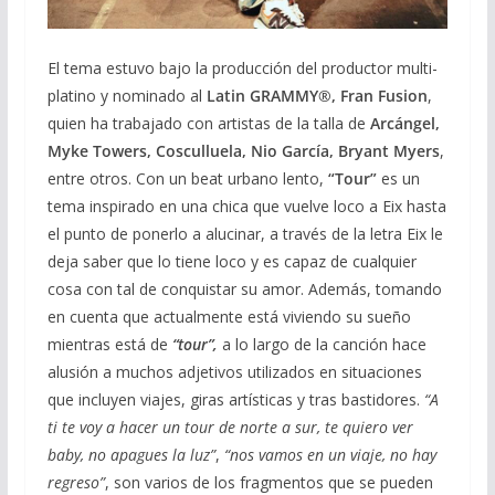
El tema estuvo bajo la producción del productor multi-
platino y nominado al
Latin GRAMMY®, Fran Fusion
,
quien ha trabajado con artistas de la talla de
Arcángel,
Myke Towers, Cosculluela, Nio García, Bryant Myers
,
entre otros. Con un beat urbano lento,
“Tour”
es un
tema inspirado en una chica que vuelve loco a Eix hasta
el punto de ponerlo a alucinar, a través de la letra Eix le
deja saber que lo tiene loco y es capaz de cualquier
cosa con tal de conquistar su amor. Además, tomando
en cuenta que actualmente está viviendo su sueño
mientras está de
“tour”,
a lo largo de la canción hace
alusión a muchos adjetivos utilizados en situaciones
que incluyen viajes, giras artísticas y tras bastidores.
“A
ti te voy a hacer un tour de norte a sur, te quiero ver
baby, no apagues la luz”
,
“nos vamos en un viaje, no hay
regreso”
, son varios de los fragmentos que se pueden