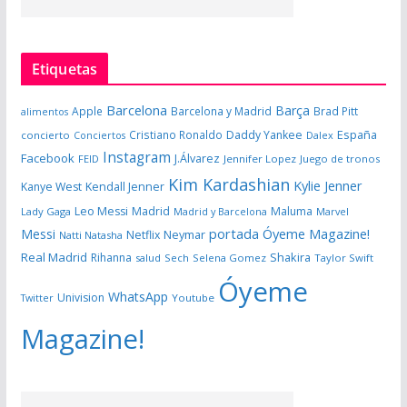
Etiquetas
Barcelona
Barça
Apple
Barcelona y Madrid
Brad Pitt
alimentos
España
Cristiano Ronaldo
Daddy Yankee
concierto
Dalex
Conciertos
Instagram
Facebook
J.Álvarez
FEID
Jennifer Lopez
Juego de tronos
Kim Kardashian
Kylie Jenner
Kanye West
Kendall Jenner
Leo Messi
Madrid
Maluma
Lady Gaga
Madrid y Barcelona
Marvel
portada Óyeme Magazine!
Messi
Neymar
Netflix
Natti Natasha
Real Madrid
Shakira
Rihanna
salud
Sech
Selena Gomez
Taylor Swift
Óyeme
WhatsApp
Univision
Twitter
Youtube
Magazine!