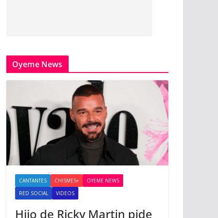
Oyeme News
CANTANTES
CHISMES+
OYEME NEWS
RED SOCIAL
VIDEOS
Hijo de Ricky Martin pide