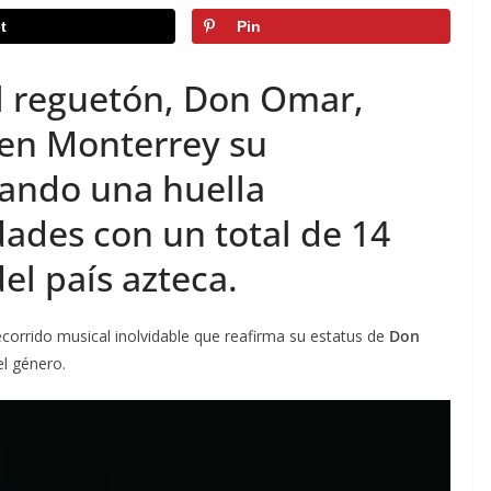
t
Pin
el reguetón, Don Omar,
en Monterrey su
jando una huella
ades con un total de 14
del país azteca.
corrido musical inolvidable que reafirma su estatus de
Don
l género.