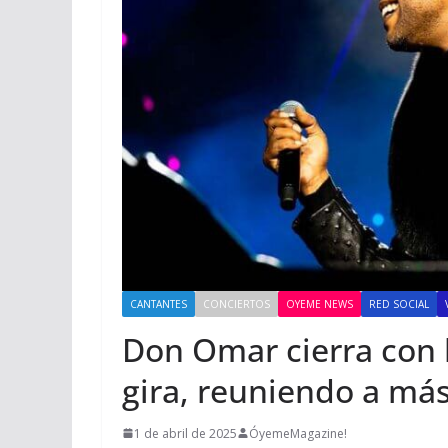
CANTANTES
CONCIERTOS
OYEME NEWS
RED SOCIAL
Don Omar cierra con 
gira, reuniendo a más
1 de abril de 2025
ÓyemeMagazine!