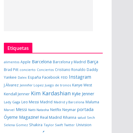
Etiquetas
Barcelona
Barça
Apple
Barcelona y Madrid
alimentos
Brad Pitt
Cristiano Ronaldo
Daddy
concierto
Conciertos
Instagram
España
Facebook
Yankee
Dalex
FEID
J.Álvarez
Kanye West
Jennifer Lopez
Juego de tronos
Kim Kardashian
Kylie Jenner
Kendall Jenner
Leo Messi
Madrid
Maluma
Lady Gaga
Madrid y Barcelona
portada
Messi
Neymar
Netflix
Marvel
Natti Natasha
Óyeme Magazine!
Real Madrid
Rihanna
salud
Sech
Shakira
Univision
Selena Gomez
Taylor Swift
Twitter