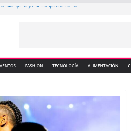
rtin pide que dejen de compararlo con su
enderá los colores de Philadelphia 76ers en
ada de la NBA
su nuevo sencillo “MI BB” junto a Omar
a cinco canciones clave de su catálogo en
OS”
y MEMO PIÑA presentan explosiva
 “CUENTA”
VENTOS
FASHION
TECNOLOGÍA
ALIMENTACIÓN
C