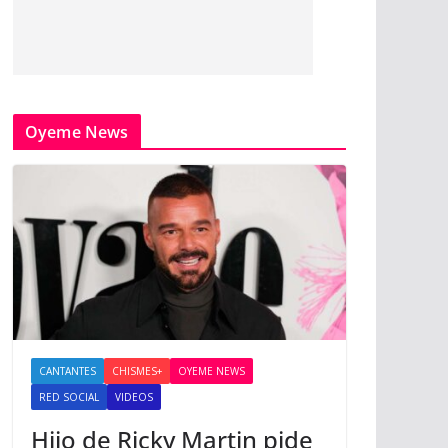
Oyeme News
CANTANTES
CHISMES+
OYEME NEWS
RED SOCIAL
VIDEOS
Hijo de Ricky Martin pide