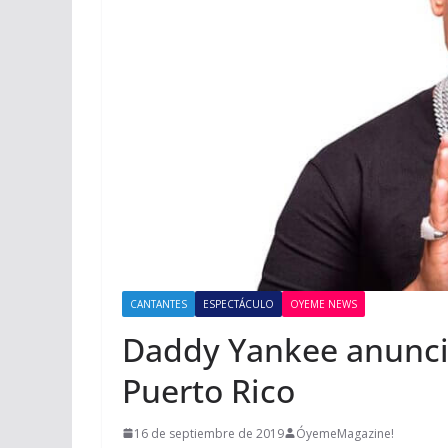
CANTANTES
ESPECTÁCULO
OYEME NEWS
Daddy Yankee anunci
Puerto Rico
16 de septiembre de 2019
ÓyemeMagazine!