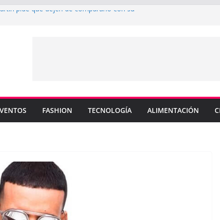
Martin pide que dejen de compararlo con su
efenderá los colores de Philadelphia 76ers en
rada de la NBA
 su nuevo sencillo “MI BB” junto a Omar
ta cinco canciones clave de su catálogo en
COS”
 y MEMO PIÑA presentan explosiva
en “CUENTA”
VENTOS
FASHION
TECNOLOGÍA
ALIMENTACIÓN
C