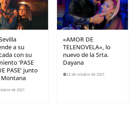
Sevilla
«AMOR DE
ende a su
TELENOVELA», lo
icada con su
nuevo de la Srta.
miento ‘PASE
Dayana
E PASE’ junto
22 de octubre de 2021
y Montana
ctubre de 2021