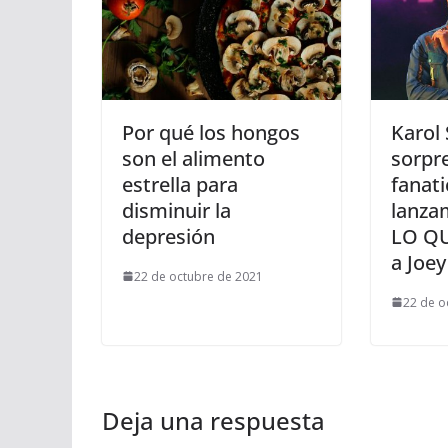
Por qué los hongos
Karol 
son el alimento
sorpr
estrella para
fanat
disminuir la
lanza
depresión
LO QU
a Joe
22 de octubre de 2021
22 de o
Deja una respuesta