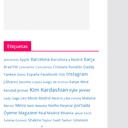
Etiquetas
Barcelona
Barça
Apple
Barcelona y Madrid
alimentos
Brad Pitt
Cristiano Ronaldo
Daddy
concierto
Conciertos
Instagram
España
Facebook
Yankee
Dalex
FEID
J.Álvarez
Kanye West
Jennifer Lopez
Juego de tronos
Kim Kardashian
Kylie Jenner
Kendall Jenner
Leo Messi
Madrid
Maluma
Lady Gaga
Madrid y Barcelona
portada
Messi
Neymar
Netflix
Marvel
Natti Natasha
Óyeme Magazine!
Real Madrid
Rihanna
salud
Sech
Shakira
Univision
Selena Gomez
Taylor Swift
Twitter