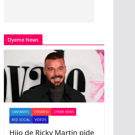
Oyeme News
CANTANTES
CHISMES+
OYEME NEWS
RED SOCIAL
VIDEOS
Hijo de Ricky Martin pide