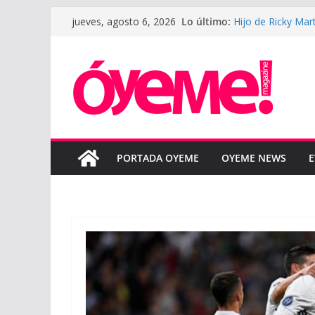
Saltar
Lo último:
Hijo de Ricky Mar
jueves, agosto 6, 2026
al
padre
LeBron James defe
contenido
la nueva tempora
LUNAY presenta s
Courtz
Boza reinterpreta
“BOZA ACÚSTICO
SAHIR MONTOYA y
colaboración en 
PORTADA OYEME
OYEME NEWS
E