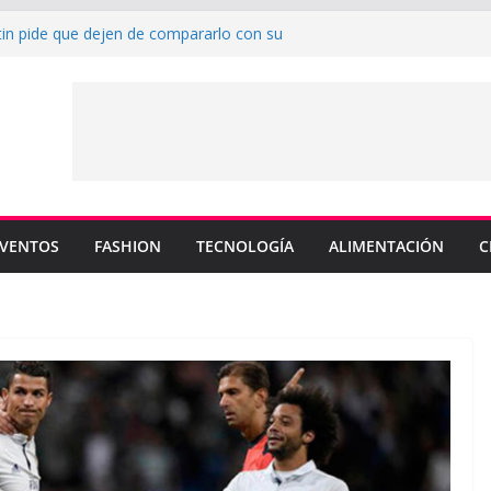
tin pide que dejen de compararlo con su
nderá los colores de Philadelphia 76ers en
da de la NBA
u nuevo sencillo “MI BB” junto a Omar
 cinco canciones clave de su catálogo en
S”
 MEMO PIÑA presentan explosiva
“CUENTA”
VENTOS
FASHION
TECNOLOGÍA
ALIMENTACIÓN
C