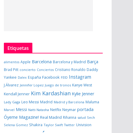
Etiquetas
Barcelona
Barça
Apple
Barcelona y Madrid
alimentos
Brad Pitt
Cristiano Ronaldo
Daddy
concierto
Conciertos
Instagram
España
Facebook
Yankee
Dalex
FEID
J.Álvarez
Kanye West
Jennifer Lopez
Juego de tronos
Kim Kardashian
Kylie Jenner
Kendall Jenner
Leo Messi
Madrid
Maluma
Lady Gaga
Madrid y Barcelona
portada
Messi
Neymar
Netflix
Marvel
Natti Natasha
Óyeme Magazine!
Real Madrid
Rihanna
salud
Sech
Shakira
Univision
Selena Gomez
Taylor Swift
Twitter