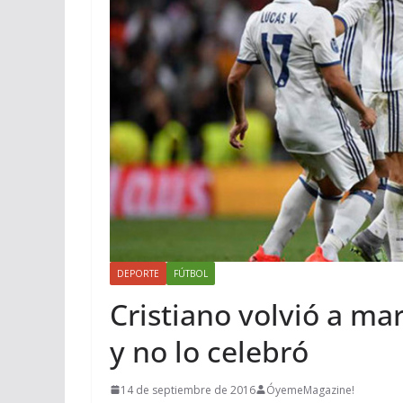
DEPORTE
FÚTBOL
Cristiano volvió a ma
y no lo celebró
14 de septiembre de 2016
ÓyemeMagazine!