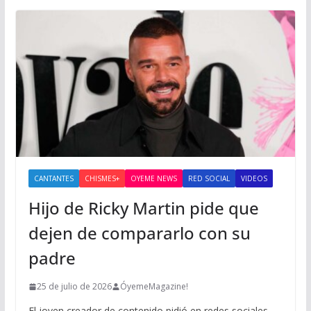
CANTANTES
CHISMES+
OYEME NEWS
RED SOCIAL
VIDEOS
Hijo de Ricky Martin pide que
dejen de compararlo con su
padre
25 de julio de 2026
ÓyemeMagazine!
El joven creador de contenido pidió en redes sociales