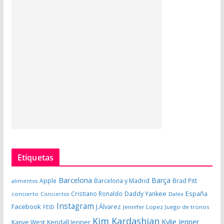
Etiquetas
Barcelona
Barça
Apple
Barcelona y Madrid
Brad Pitt
alimentos
España
Cristiano Ronaldo
Daddy Yankee
concierto
Dalex
Conciertos
Instagram
Facebook
J.Álvarez
FEID
Jennifer Lopez
Juego de tronos
Kim Kardashian
Kylie Jenner
Kanye West
Kendall Jenner