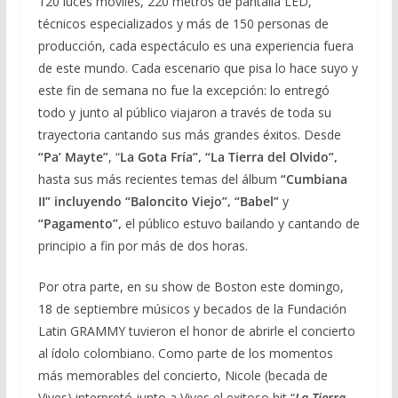
120 luces móviles, 220 metros de pantalla LED,
técnicos especializados y más de 150 personas de
producción, cada espectáculo es una experiencia fuera
de este mundo. Cada escenario que pisa lo hace suyo y
este fin de semana no fue la excepción: lo entregó
todo y junto al público viajaron a través de toda su
trayectoria cantando sus más grandes éxitos. Desde
“Pa’ Mayte”
, “
La Gota Fría”, “La Tierra del Olvido”,
hasta sus más recientes temas del álbum
“Cumbiana
II” incluyendo “Baloncito Viejo”, “Babel”
y
“Pagamento”,
el público estuvo bailando y cantando de
principio a fin por más de dos horas.
Por otra parte, en su show de Boston este domingo,
18 de septiembre músicos y becados de la Fundación
Latin GRAMMY tuvieron el honor de abrirle el concierto
al ídolo colombiano. Como parte de los momentos
más memorables del concierto, Nicole (becada de
Vives) interpretó junto a Vives el exitoso hit “
La Tierra