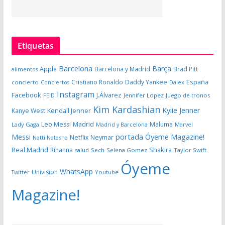
Etiquetas
Barcelona
Barça
Apple
Barcelona y Madrid
Brad Pitt
alimentos
España
Cristiano Ronaldo
Daddy Yankee
concierto
Dalex
Conciertos
Instagram
Facebook
J.Álvarez
FEID
Jennifer Lopez
Juego de tronos
Kim Kardashian
Kylie Jenner
Kanye West
Kendall Jenner
Leo Messi
Madrid
Maluma
Lady Gaga
Madrid y Barcelona
Marvel
portada Óyeme Magazine!
Messi
Neymar
Netflix
Natti Natasha
Real Madrid
Shakira
Rihanna
salud
Sech
Selena Gomez
Taylor Swift
Óyeme
WhatsApp
Univision
Twitter
Youtube
Magazine!