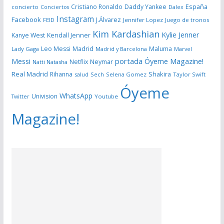
España
Cristiano Ronaldo
Daddy Yankee
concierto
Dalex
Conciertos
Instagram
Facebook
J.Álvarez
FEID
Jennifer Lopez
Juego de tronos
Kim Kardashian
Kylie Jenner
Kanye West
Kendall Jenner
Leo Messi
Madrid
Maluma
Lady Gaga
Madrid y Barcelona
Marvel
portada Óyeme Magazine!
Messi
Neymar
Netflix
Natti Natasha
Real Madrid
Shakira
Rihanna
salud
Sech
Selena Gomez
Taylor Swift
Óyeme
WhatsApp
Univision
Twitter
Youtube
Magazine!