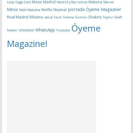
Leo Messi
Madrid
Maluma
Lady Gaga
Madrid y Barcelona
Marvel
portada Óyeme Magazine!
Messi
Neymar
Netflix
Natti Natasha
Real Madrid
Shakira
Rihanna
salud
Sech
Selena Gomez
Taylor Swift
Óyeme
WhatsApp
Univision
Twitter
Youtube
Magazine!