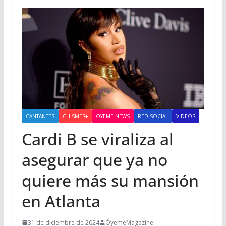
CANTANTES
CHISMES+
OYEME NEWS
RED SOCIAL
VIDEOS
Cardi B se viraliza al
asegurar que ya no
quiere más su mansión
en Atlanta
31 de diciembre de 2024
ÓyemeMagazine!