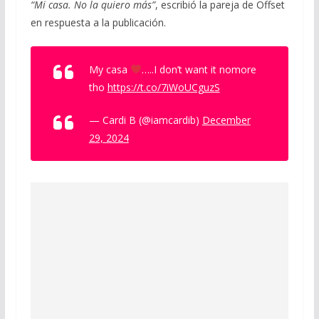
“Mi casa. No la quiero más”
, escribió la pareja de Offset
en respuesta a la publicación.
My casa
…..I don’t want it nomore
tho
https://t.co/7iWoUCguzS
— Cardi B (@iamcardib)
December
29, 2024