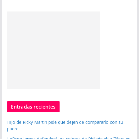
Entradas recientes
Hijo de Ricky Martin pide que dejen de compararlo con su
padre
LeBron James defenderá los colores de Philadelphia 76ers en