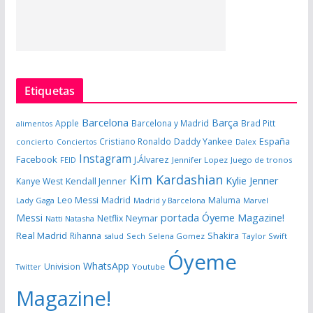
Etiquetas
Barcelona
Barça
Apple
Barcelona y Madrid
Brad Pitt
alimentos
España
Cristiano Ronaldo
Daddy Yankee
concierto
Dalex
Conciertos
Instagram
Facebook
J.Álvarez
FEID
Jennifer Lopez
Juego de tronos
Kim Kardashian
Kylie Jenner
Kanye West
Kendall Jenner
Leo Messi
Madrid
Maluma
Lady Gaga
Madrid y Barcelona
Marvel
portada Óyeme Magazine!
Messi
Neymar
Netflix
Natti Natasha
Real Madrid
Shakira
Rihanna
salud
Sech
Selena Gomez
Taylor Swift
Óyeme
WhatsApp
Univision
Twitter
Youtube
Magazine!