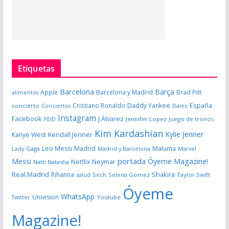
Etiquetas
Barcelona
Barça
Apple
Barcelona y Madrid
Brad Pitt
alimentos
España
Cristiano Ronaldo
Daddy Yankee
concierto
Dalex
Conciertos
Instagram
Facebook
J.Álvarez
FEID
Jennifer Lopez
Juego de tronos
Kim Kardashian
Kylie Jenner
Kanye West
Kendall Jenner
Leo Messi
Madrid
Maluma
Lady Gaga
Madrid y Barcelona
Marvel
portada Óyeme Magazine!
Messi
Neymar
Netflix
Natti Natasha
Real Madrid
Shakira
Rihanna
salud
Sech
Selena Gomez
Taylor Swift
Óyeme
WhatsApp
Univision
Twitter
Youtube
Magazine!