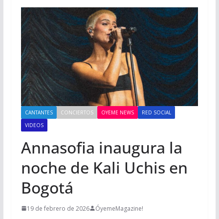
CANTANTES
CONCIERTOS
OYEME NEWS
RED SOCIAL
VIDEOS
Annasofia inaugura la
noche de Kali Uchis en
Bogotá
19 de febrero de 2026
ÓyemeMagazine!