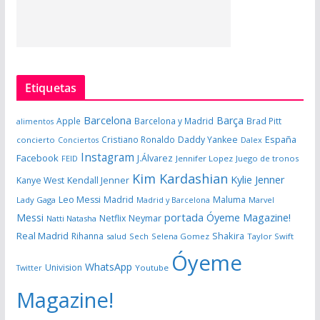
Etiquetas
Barcelona
Barça
Apple
Barcelona y Madrid
Brad Pitt
alimentos
España
Cristiano Ronaldo
Daddy Yankee
concierto
Dalex
Conciertos
Instagram
Facebook
J.Álvarez
FEID
Jennifer Lopez
Juego de tronos
Kim Kardashian
Kylie Jenner
Kanye West
Kendall Jenner
Leo Messi
Madrid
Maluma
Lady Gaga
Madrid y Barcelona
Marvel
portada Óyeme Magazine!
Messi
Neymar
Netflix
Natti Natasha
Real Madrid
Shakira
Rihanna
salud
Sech
Selena Gomez
Taylor Swift
Óyeme
WhatsApp
Univision
Twitter
Youtube
Magazine!