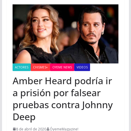
ACTORES
CHISMES+
OYEME NEWS
VIDEOS
Amber Heard podría ir
a prisión por falsear
pruebas contra Johnny
Deep
8 de abril de 2020
ÓyemeMagazine!