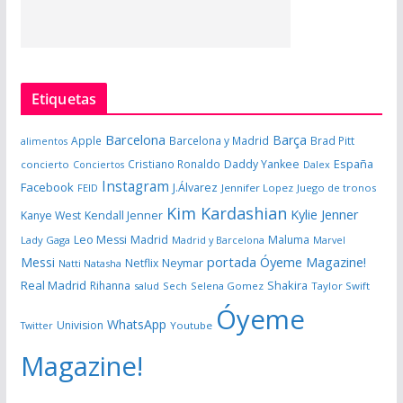
Etiquetas
Barcelona
Barça
Apple
Barcelona y Madrid
Brad Pitt
alimentos
España
Cristiano Ronaldo
Daddy Yankee
concierto
Dalex
Conciertos
Instagram
Facebook
J.Álvarez
FEID
Jennifer Lopez
Juego de tronos
Kim Kardashian
Kylie Jenner
Kanye West
Kendall Jenner
Leo Messi
Madrid
Maluma
Lady Gaga
Madrid y Barcelona
Marvel
portada Óyeme Magazine!
Messi
Neymar
Netflix
Natti Natasha
Real Madrid
Shakira
Rihanna
salud
Sech
Selena Gomez
Taylor Swift
Óyeme
WhatsApp
Univision
Twitter
Youtube
Magazine!